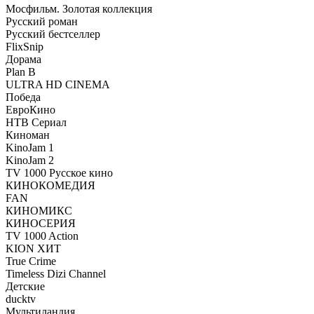
Мосфильм. Золотая коллекция
Русский роман
Русский бестселлер
FlixSnip
Дорама
Plan B
ULTRA HD CINEMA
Победа
ЕвроКино
НТВ Сериал
Киноман
KinoJam 1
KinoJam 2
TV 1000 Русское кино
КИНОКОМЕДИЯ
FAN
КИНОМИКС
КИНОСЕРИЯ
TV 1000 Action
KION ХИТ
True Crime
Timeless Dizi Channel
Детские
ducktv
Мультиландия