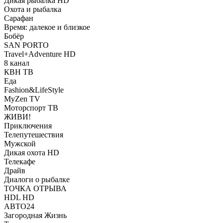
Дикая рыбалка HD
Охота и рыбалка
Сарафан
Время: далекое и близкое
Бобёр
SAN PORTO
Travel+Adventure HD
8 канал
КВН ТВ
Еда
Fashion&LifeStyle
MyZen TV
Моторспорт ТВ
ЖИВИ!
Приключения
Телепутешествия
Мужской
Дикая охота HD
Телекафе
Драйв
Диалоги о рыбалке
ТОЧКА ОТРЫВА
HDL HD
АВТО24
Загородная Жизнь