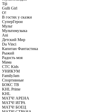
Tiji
Gulli Girl
О!
В гостях у сказки
СуперГерои
Мульт
Мультимузыка
Ani
Детский Мир
Da Vinci
Капитан Фантастика
Рыжий
Радость моя
Мама
СТС Kids
УНИКУМ
FamilyJam
Спортивные
БОКС ТВ
KHL Prime
KHL
МАТЧ! АРЕНА
МАТЧ! ИГРА
МАТЧ! БОЕЦ
МАТЧ! СТРАНА