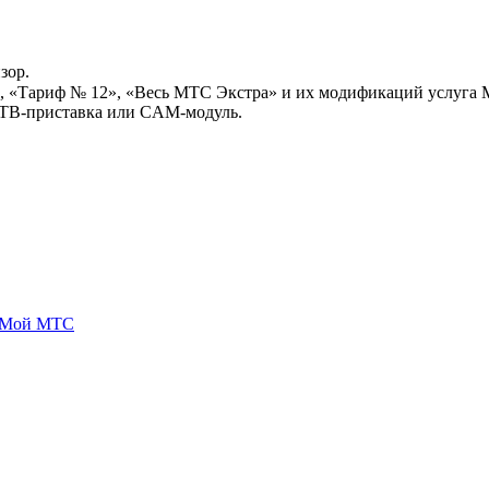
зор.
 «Тариф № 12», «Весь МТС Экстра» и их модификаций услуга М
я ТВ-приставка или CAM-модуль.
 Мой МТС