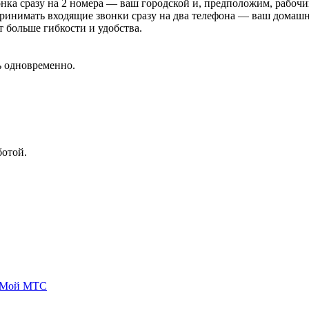
онка сразу на 2 номера — ваш городской и, предположим, рабоч
ринимать входящие звонки сразу на два телефона — ваш домаш
т больше гибкости и удобства.
ь одновременно.
.
ботой.
 Мой МТС